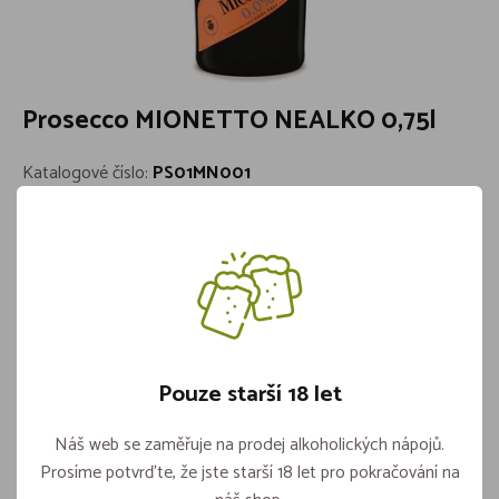
Prosecco MIONETTO NEALKO 0,75l
Katalogové číslo:
PS01MN001
Země původu:
Itálie
Barva:
Bílé
Objem:
0,75l
Značka:
Mionetto
Skladem více jak 5 kusů
239,-
Pouze starší 18 let
Náš web se zaměřuje na prodej alkoholických nápojů.
Vložit do košíku
Prosíme potvrďte, že jste starší 18 let pro pokračování na
ks