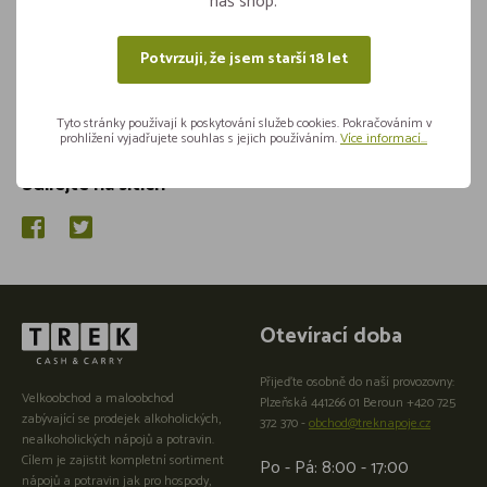
náš shop.
Potvrzuji, že jsem starší 18 let
Tyto stránky používají k poskytování služeb cookies. Pokračováním v
prohlížení vyjadřujete souhlas s jejich používáním.
Více informací...
Sdílejte na sítích
Otevírací doba
Přijeďte osobně do naší provozovny:
Velkoobchod a maloobchod
Plzeňská 441266 01 Beroun +420 725
zabývající se prodejek alkoholických,
372 370 -
obchod@treknapoje.cz
nealkoholických nápojů a potravin.
Cílem je zajistit kompletní sortiment
Po - Pá: 8:00 - 17:00
nápojů a potravin jak pro hospody,