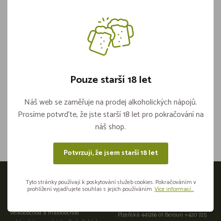
Vložit do košíku
ks
Pouze starší 18 let
Náš web se zaměřuje na prodej alkoholických nápojů.
Prosíme potvrďte, že jste starší 18 let pro pokračování na
Sdílejte na sítích
náš shop.
Potvrzuji, že jsem starší 18 let
Otevírací doba
Tyto stránky používají k poskytování služeb cookies. Pokračováním v
prohlížení vyjadřujete souhlas s jejich používáním.
Více informací...
Přijeďte osobně do naší provozovny:
Velkoobchod a maloobchod
Plzeňská 441266 01 Beroun +420 725