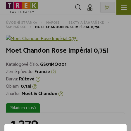
ÚVODNÍ STRÁNKA
NÁPOJE
SEKTY A ŠAMPAŇSKÉ
ŠAMPAŇSKÉ
MOET CHANDON ROSE IMPÉRIAL 0,75L
Moet Chandon Rose Impérial 0,75l
Katalogové číslo:
GS01MO001
Země původu:
Francie
Barva:
Růžové
Objem:
0,75l
Značka:
Moët & Chandon
Skladem 1 kusů
1 379,-