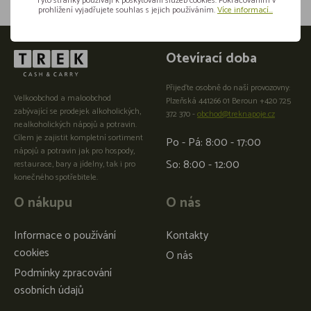
Tyto stránky používají k poskytování služeb cookies. Pokračováním v
prohlížení vyjadřujete souhlas s jejich používáním.
Více informací...
Otevírací doba
Přijeďte osobně do naší provozovny:
Velkoobchod a maloobchod
Plzeňská 441266 01 Beroun +420 725
zabývající se prodejek alkoholických,
372 370 -
obchod@treknapoje.cz
nealkoholických nápojů a potravin.
Cílem je zajistit kompletní sortiment
Po - Pá: 8:00 - 17:00
nápojů a potravin jak pro hospody,
So: 8:00 - 12:00
restaurace, bary a jídelny, tak i pro
konečného spotřebitele.
O nákupu
O nás
Informace o používání
Kontakty
cookies
O nás
Podmínky zpracování
osobních údajů