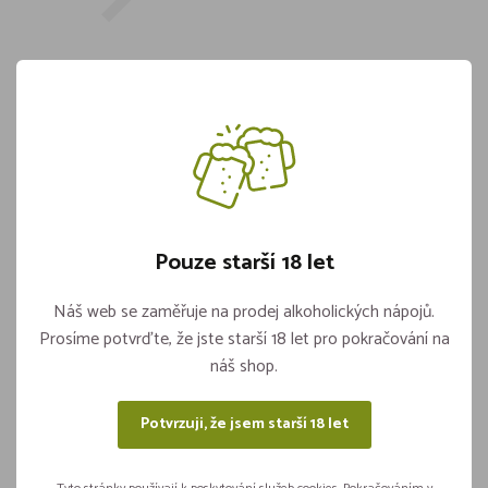
Monin Yuzu PURE 1,0l
Skladem více jak 5 kusů
469,-
Pouze starší 18 let
Vložit do košíku
ks
Náš web se zaměřuje na prodej alkoholických nápojů.
Prosíme potvrďte, že jste starší 18 let pro pokračování na
náš shop.
Sdílejte na sítích
Potvrzuji, že jsem starší 18 let