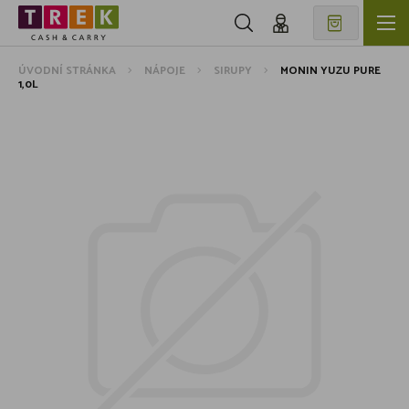
ÚVODNÍ STRÁNKA
NÁPOJE
SIRUPY
MONIN YUZU PURE
1,0L