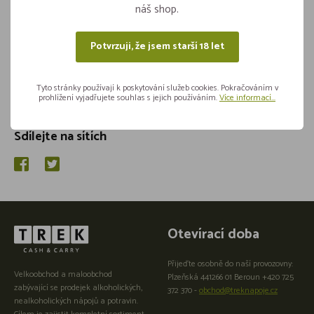
náš shop.
Potvrzuji, že jsem starší 18 let
Tyto stránky používají k poskytování služeb cookies. Pokračováním v
prohlížení vyjadřujete souhlas s jejich používáním.
Více informací...
Sdílejte na sítích
Otevírací doba
Přijeďte osobně do naší provozovny:
Velkoobchod a maloobchod
Plzeňská 441266 01 Beroun +420 725
zabývající se prodejek alkoholických,
372 370 -
obchod@treknapoje.cz
nealkoholických nápojů a potravin.