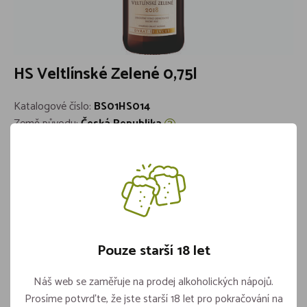
HS Veltlínské Zelené 0,75l
Katalogové číslo:
BS01HS014
Země původu:
Česká Republika
Barva:
Bílé
Cukernatost:
Suché
Objem:
0,75l
Značka:
Habánské sklepy
Skladem více jak 5 kusů
99,-
Pouze starší 18 let
Náš web se zaměřuje na prodej alkoholických nápojů.
Prosíme potvrďte, že jste starší 18 let pro pokračování na
Vložit do košíku
ks