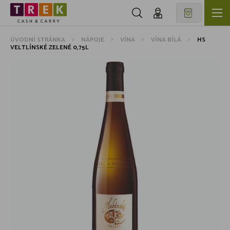
ÚVODNÍ STRÁNKA
NÁPOJE
VÍNA
VÍNA BÍLÁ
HS
VELTLÍNSKÉ ZELENÉ 0,75L