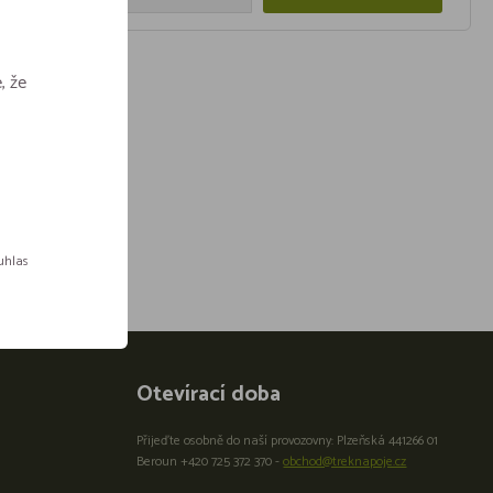
, že
ouhlas
Otevírací doba
Přijeďte osobně do naší provozovny: Plzeňská 441266 01
Beroun +420 725 372 370 -
obchod@treknapoje.cz