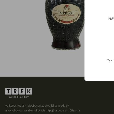
Náš
Tyto 
Velkoobchod a maloobchod zabývající se prodejek
alkoholických, nealkoholických nápojů a potravin. Cílem je