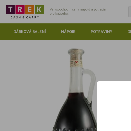
Velkoobchodní ceny nápojů a potravin
pro každého.
DÁRKOVÁ BALENÍ
NÁPOJE
POTRAVINY
D