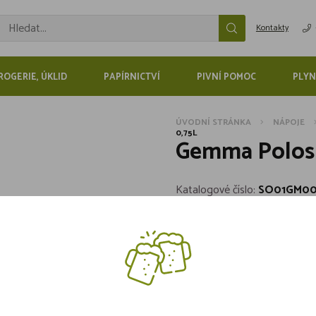
Kontakty
ROGERIE, ÚKLID
PAPÍRNICTVÍ
PIVNÍ POMOC
PLYN
ÚVODNÍ STRÁNKA
NÁPOJE
0,75L
Gemma Polosl
Katalogové číslo:
SO01GM00
Barva:
Červené
Objem:
0,75l
Skladem více jak 5 kusů
79,-