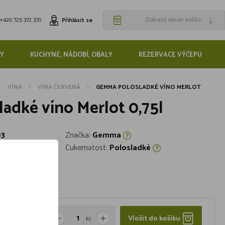
+420 725 372 370
Zobrazit obsah košíku
Přihlásit se
Y
KUCHYNĚ, NÁDOBÍ, OBALY
REZERVACE VÝČEPU
VÍNA
VÍNA ČERVENÁ
GEMMA POLOSLADKÉ VÍNO MERLOT
adké víno Merlot 0,75l
3
Značka:
Gemma
Cukernatost:
Polosladké
Vložit do košíku
ks