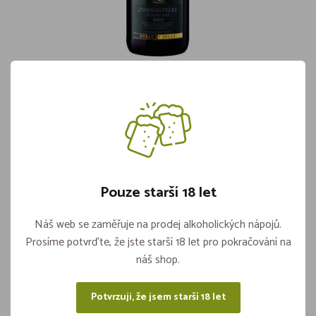
HS Zweigeltrebe PS 2019 0,75l
Katalogové číslo:
BS01HS033
Země původu:
Česká Republika
Barva:
Bílé
Cukernatost:
Suché
Objem:
0,75l
Pouze starší 18 let
Značka:
Habánské sklepy
Náš web se zaměřuje na prodej alkoholických nápojů.
Není skladem
Prosíme potvrďte, že jste starší 18 let pro pokračování na
náš shop.
Potvrzuji, že jsem starší 18 let