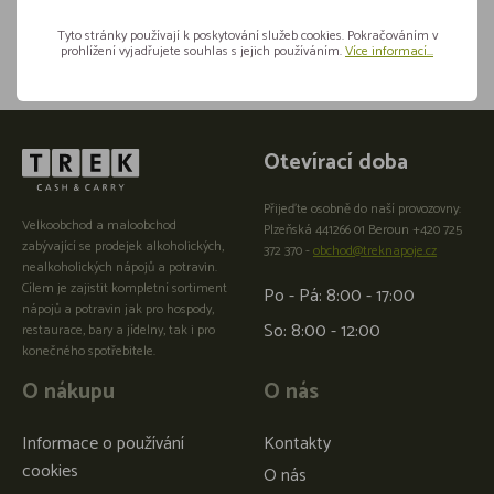
Sdílejte na sítích
Tyto stránky používají k poskytování služeb cookies. Pokračováním v
prohlížení vyjadřujete souhlas s jejich používáním.
Více informací...
Otevírací doba
Přijeďte osobně do naší provozovny:
Velkoobchod a maloobchod
Plzeňská 441266 01 Beroun +420 725
zabývající se prodejek alkoholických,
372 370 -
obchod@treknapoje.cz
nealkoholických nápojů a potravin.
Cílem je zajistit kompletní sortiment
Po - Pá: 8:00 - 17:00
nápojů a potravin jak pro hospody,
So: 8:00 - 12:00
restaurace, bary a jídelny, tak i pro
konečného spotřebitele.
O nákupu
O nás
Informace o používání
Kontakty
cookies
O nás