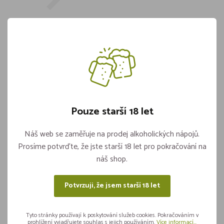
Primitivo Neon 3,0l
Katalogové číslo:
WD000022
Barva:
Červené
Pouze starší 18 let
Není skladem
Náš web se zaměřuje na prodej alkoholických nápojů.
Prosíme potvrďte, že jste starší 18 let pro pokračování na
náš shop.
Sdílejte na sítích
Potvrzuji, že jsem starší 18 let
Tyto stránky používají k poskytování služeb cookies. Pokračováním v
prohlížení vyjadřujete souhlas s jejich používáním.
Více informací...