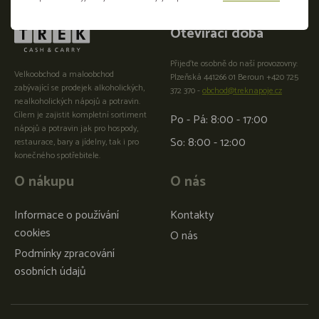
Otevírací doba
Přijeďte osobně do naší provozovny:
Velkoobchod a maloobchod
Plzeňská 441266 01 Beroun +420 725
zabývající se prodejek alkoholických,
372 370 -
obchod@treknapoje.cz
nealkoholických nápojů a potravin.
Cílem je zajistit kompletní sortiment
Po - Pá: 8:00 - 17:00
nápojů a potravin jak pro hospody,
So: 8:00 - 12:00
restaurace, bary a jídelny, tak i pro
konečného spotřebitele.
O nákupu
O nás
Informace o používání
Kontakty
cookies
O nás
Podmínky zpracování
osobních údajů