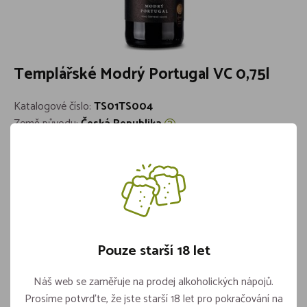
Templářské Modrý Portugal VC 0,75l
Katalogové číslo:
TS01TS004
Země původu:
Česká Republika
Barva:
Červené
Cukernatost:
Suché
Objem:
0,75l
Značka:
Templářské sklepy
Skladem více jak 5 kusů
98,-
Pouze starší 18 let
Náš web se zaměřuje na prodej alkoholických nápojů.
Prosíme potvrďte, že jste starší 18 let pro pokračování na
Vložit do košíku
ks