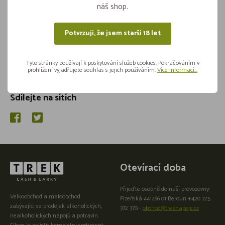
náš shop.
Potvrzuji, že jsem starší 18 let
Tyto stránky používají k poskytování služeb cookies. Pokračováním v
prohlížení vyjadřujete souhlas s jejich používáním.
Více informací...
Sdílejte na sítích
Otevírací doba
Přijeďte osobně do naší provozovny:
Velkoobchod a maloobchod
Plzeňská 441266 01 Beroun +420 725
zabývající se prodejek alkoholických,
372 370 -
obchod@treknapoje.cz
nealkoholických nápojů a potravin.