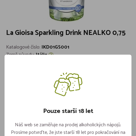
La Gioisa Sparkling Drink NEALKO 0,75
Katalogové číslo:
IKD01GS001
Země původu:
Itálie
Barva:
Bílé
Cukernatost:
Polosuché
Objem:
0,75l
Značka:
La Gioiosa
Skladem více jak 5 kusů
146,-
Pouze starší 18 let
Náš web se zaměřuje na prodej alkoholických nápojů.
Prosíme potvrďte, že jste starší 18 let pro pokračování na
Vložit do košíku
ks