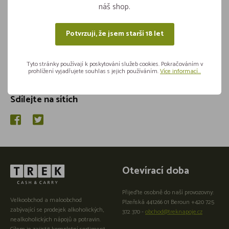
náš shop.
Potvrzuji, že jsem starší 18 let
Tyto stránky používají k poskytování služeb cookies. Pokračováním v
prohlížení vyjadřujete souhlas s jejich používáním.
Více informací...
Sdílejte na sítích
Otevírací doba
Přijeďte osobně do naší provozovny:
Velkoobchod a maloobchod
Plzeňská 441266 01 Beroun +420 725
zabývající se prodejek alkoholických,
372 370 -
obchod@treknapoje.cz
nealkoholických nápojů a potravin.