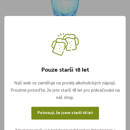
Aquila PET 1,5l Jemně Perlivá
Skladem více jak 5 kusů
17,90
Pouze starší 18 let
Vložit do košíku
ks
Náš web se zaměřuje na prodej alkoholických nápojů.
Prosíme potvrďte, že jste starší 18 let pro pokračování na
náš shop.
Sdílejte na sítích
Potvrzuji, že jsem starší 18 let