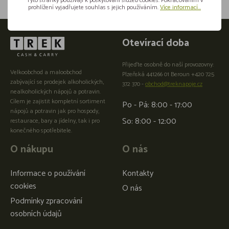
Tyto stránky používají k poskytování služeb cookies. Pokračováním v
prohlížení vyjadřujete souhlas s jejich používáním.
Více informací...
Otevírací doba
Přijeďte osobně do naší provozovny:
Velkoobchod a maloobchod
Plzeňská 441266 01 Beroun +420 725
zabývající se prodejek alkoholických,
372 370 -
obchod@treknapoje.cz
nealkoholických nápojů a potravin.
Cílem je zajistit kompletní sortiment
Po - Pá: 8:00 - 17:00
nápojů a potravin jak pro hospody,
So: 8:00 - 12:00
restaurace, bary a jídelny, tak i pro
konečného spotřebitele.
O nákupu
O nás
Informace o používání
Kontakty
cookies
O nás
Podmínky zpracování
osobních údajů