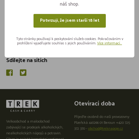
náš shop.
Potvrzuji, že jsem starší 18 let
Tyto stránky používají k poskytování služeb cookies. Pokračováním v
prohlížení vyjadřujete souhlas s jejich používáním.
Více informací...
Sdílejte na sítích
Otevírací doba
Přijeďte osobně do naší provozovny:
Velkoobchod a maloobchod
Plzeňská 441266 01 Beroun +420 725
zabývající se prodejek alkoholických,
372 370 -
obchod@treknapoje.cz
nealkoholických nápojů a potravin.