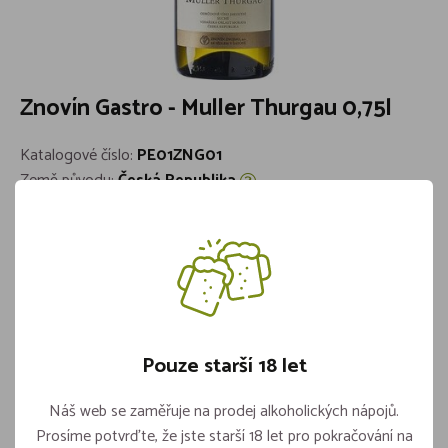
Znovín Gastro - Muller Thurgau 0,75l
Katalogové číslo:
PE01ZNG01
Země původu:
Česká Republika
Barva:
Bílé
Cukernatost:
Suché
Objem:
0,75l
Značka:
Znovín
Skladem více jak 5 kusů
99,-
Pouze starší 18 let
Náš web se zaměřuje na prodej alkoholických nápojů.
Prosíme potvrďte, že jste starší 18 let pro pokračování na
Vložit do košíku
ks