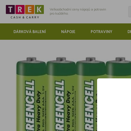
Velkoobchodní ceny nápojů a potravin
pro každého.
DÁRKOVÁ BALENÍ
NÁPOJE
POTRAVINY
D