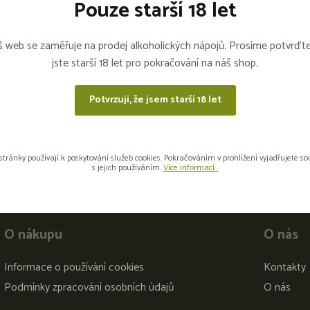
Pouze starší 18 let
Sdílejte na sítích
 web se zaměřuje na prodej alkoholických nápojů. Prosíme potvrďte
jste starší 18 let pro pokračování na náš shop.
Potvrzuji, že jsem starší 18 let
stránky používají k poskytování služeb cookies. Pokračováním v prohlížení vyjadřujete s
s jejich používáním.
Více informací...
O nákupu
O nás
Informace o používání cookies
Kontakty
Podmínky zpracování osobních údajů
O nás