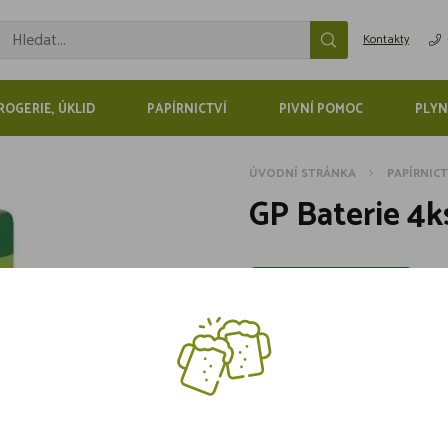
Kontakty
ROGERIE, ÚKLID
PAPÍRNICTVÍ
PIVNÍ POMOC
PLYN
ÚVODNÍ STRÁNKA
PAPÍRNICT
GP Baterie 4k
Skladem více jak 5 kusů
24,90