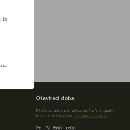
, že
ouhlas
Otevírací doba
Přijeďte osobně do naší provozovny: Plzeňská 441266 01
Beroun +420 725 372 370 -
obchod@treknapoje.cz
Po - Pá: 8:00 - 17:00