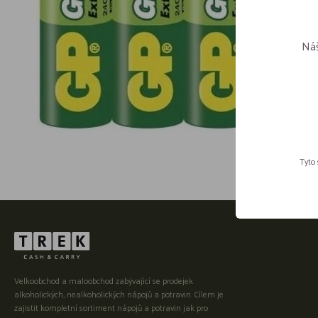
Náš
Tyto 
Velkoobchod a maloobchod zabývající se prodejek
alkoholických, nealkoholických nápojů a potravin. Cílem je
zajistit kompletní sortiment nápojů a potravin jak pro