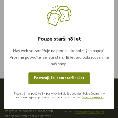
Varta baterie 12ks Long Life blister AA
Pouze starší 18 let
Není skladem
Náš web se zaměřuje na prodej alkoholických nápojů.
Sdílejte na sítích
Prosíme potvrďte, že jste starší 18 let pro pokračování na
náš shop.
Potvrzuji, že jsem starší 18 let
Otevírací doba
Tyto stránky používají k poskytování služeb cookies. Pokračováním v
prohlížení vyjadřujete souhlas s jejich používáním.
Více informací...
Přijeďte osobně do naší provozovny:
Velkoobchod a maloobchod
Plzeňská 441266 01 Beroun +420 725
zabývající se prodejek alkoholických,
372 370 -
obchod@treknapoje.cz
nealkoholických nápojů a potravin.