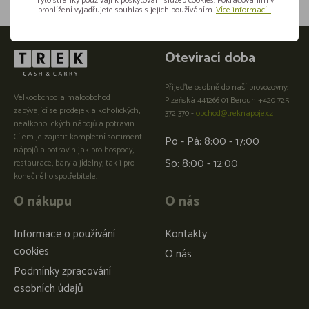
Tyto stránky používají k poskytování služeb cookies. Pokračováním v
prohlížení vyjadřujete souhlas s jejich používáním.
Více informací...
Otevírací doba
Přijeďte osobně do naší provozovny:
Velkoobchod a maloobchod
Plzeňská 441266 01 Beroun +420 725
zabývající se prodejek alkoholických,
372 370 -
obchod@treknapoje.cz
nealkoholických nápojů a potravin.
Cílem je zajistit kompletní sortiment
Po - Pá: 8:00 - 17:00
nápojů a potravin jak pro hospody,
So: 8:00 - 12:00
restaurace, bary a jídelny, tak i pro
konečného spotřebitele.
O nákupu
O nás
Informace o používání
Kontakty
cookies
O nás
Podmínky zpracování
osobních údajů