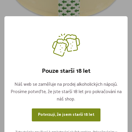
Lepicí páska 48x66
Skladem více jak 5 kusů
22,-
Pouze starší 18 let
Vložit do košíku
ks
Náš web se zaměřuje na prodej alkoholických nápojů.
Prosíme potvrďte, že jste starší 18 let pro pokračování na
náš shop.
Sdílejte na sítích
Potvrzuji, že jsem starší 18 let