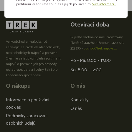
Tyto stránky používají k poskytování služeb cookies. Pokračováním v
prohlížení vyjadřujete souhlas s jejich používáním.
Více informací...
Otevírací doba
Přijeďte osobně do naší provozovny:
Velkoobchod a maloobchod
Plzeňská 441266 01 Beroun +420 725
zabývající se prodejek alkoholických,
372 370 -
obchod@treknapoje.cz
nealkoholických nápojů a potravin.
Cílem je zajistit kompletní sortiment
Po - Pá: 8:00 - 17:00
nápojů a potravin jak pro hospody,
So: 8:00 - 12:00
restaurace, bary a jídelny, tak i pro
konečného spotřebitele.
O nákupu
O nás
Informace o používání
Kontakty
cookies
O nás
Podmínky zpracování
osobních údajů