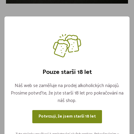
Klec naražeče LINDR
Skladem 4 kusů
119,-
Pouze starší 18 let
Vložit do košíku
ks
Náš web se zaměřuje na prodej alkoholických nápojů.
Prosíme potvrďte, že jste starší 18 let pro pokračování na
náš shop.
Sdílejte na sítích
Potvrzuji, že jsem starší 18 let