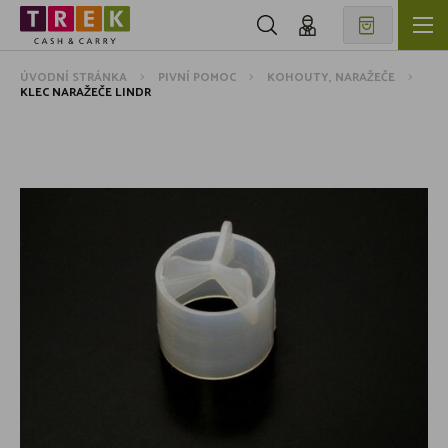
ÚVODNÍ STRÁNKA
PIVNÍ POMOC
KOHOUTY, NARAŽEČE
KLEC NARAŽEČE LINDR