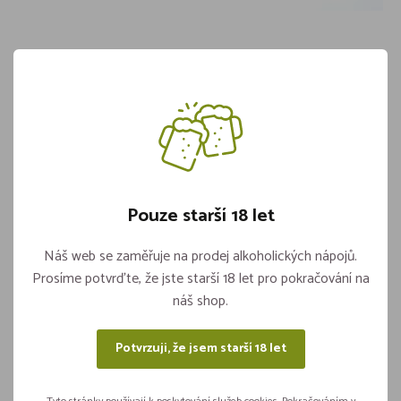
Sada těsnění na naražeč LINDR bajonet
Skladem 4 kusů
149,-
Pouze starší 18 let
Vložit do košíku
ks
Náš web se zaměřuje na prodej alkoholických nápojů.
Prosíme potvrďte, že jste starší 18 let pro pokračování na
náš shop.
Sdílejte na sítích
Potvrzuji, že jsem starší 18 let