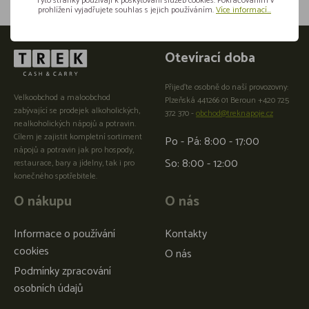
Tyto stránky používají k poskytování služeb cookies. Pokračováním v
prohlížení vyjadřujete souhlas s jejich používáním.
Více informací...
Otevírací doba
Přijeďte osobně do naší provozovny:
Velkoobchod a maloobchod
Plzeňská 441266 01 Beroun +420 725
zabývající se prodejek alkoholických,
372 370 -
obchod@treknapoje.cz
nealkoholických nápojů a potravin.
Cílem je zajistit kompletní sortiment
Po - Pá: 8:00 - 17:00
nápojů a potravin jak pro hospody,
So: 8:00 - 12:00
restaurace, bary a jídelny, tak i pro
konečného spotřebitele.
O nákupu
O nás
Informace o používání
Kontakty
cookies
O nás
Podmínky zpracování
osobních údajů