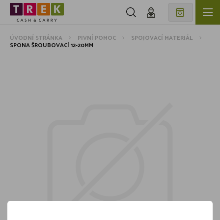
ÚVODNÍ STRÁNKA
PIVNÍ POMOC
SPOJOVACÍ MATERIÁL
SPONA ŠROUBOVACÍ 12-20MM