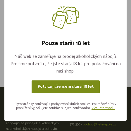
Spona šroubovací 12-20mm
Pouze starší 18 let
Není skladem
Náš web se zaměřuje na prodej alkoholických nápojů.
Sdílejte na sítích
Prosíme potvrďte, že jste starší 18 let pro pokračování na
náš shop.
Potvrzuji, že jsem starší 18 let
Otevírací doba
Tyto stránky používají k poskytování služeb cookies. Pokračováním v
prohlížení vyjadřujete souhlas s jejich používáním.
Více informací...
Přijeďte osobně do naší provozovny:
Velkoobchod a maloobchod
Plzeňská 441266 01 Beroun +420 725
zabývající se prodejek alkoholických,
372 370 -
obchod@treknapoje.cz
nealkoholických nápojů a potravin.