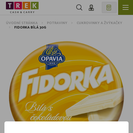
ÚVODNÍ STRÁNKA
POTRAVINY
CUKROVINKY A ŽVÝKAČKY
FIDORKA BÍLÁ 30G