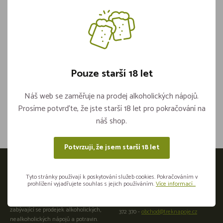
Fidorka Bílá 30g
Pouze starší 18 let
Není skladem
Náš web se zaměřuje na prodej alkoholických nápojů.
Sdílejte na sítích
Prosíme potvrďte, že jste starší 18 let pro pokračování na
náš shop.
Potvrzuji, že jsem starší 18 let
Otevírací doba
Tyto stránky používají k poskytování služeb cookies. Pokračováním v
prohlížení vyjadřujete souhlas s jejich používáním.
Více informací...
Přijeďte osobně do naší provozovny:
Velkoobchod a maloobchod
Plzeňská 441266 01 Beroun +420 725
zabývající se prodejek alkoholických,
372 370 -
obchod@treknapoje.cz
nealkoholických nápojů a potravin.