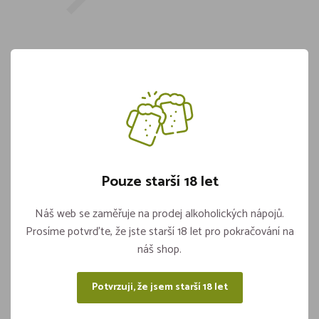
Hořčice Plnotučná 5,0kg
BONECO/Accom
Skladem 2 kusů
149,-
Pouze starší 18 let
Náš web se zaměřuje na prodej alkoholických nápojů.
Vložit do košíku
ks
Prosíme potvrďte, že jste starší 18 let pro pokračování na
náš shop.
Potvrzuji, že jsem starší 18 let
Sdílejte na sítích