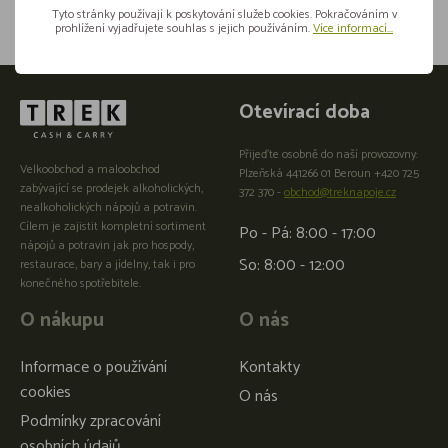
Tyto stránky používají k poskytování služeb cookies. Pokračováním v
prohlížení vyjadřujete souhlas s jejich používáním.
Více informací...
Otevírací doba
Přijeďte osobně do naší provozovny:
Velkoobchod a maloobchod
Plzeňská 441266 01 Beroun +420 725
zabývající se prodejek alkoholických,
372 370 -
obchod@treknapoje.cz
nealkoholických nápojů a potravin.
Cílem je zajistit kompletní sortiment
Po - Pá: 8:00 - 17:00
nápojů a potravin jak pro hospody,
So: 8:00 - 12:00
restaurace, bary a jídelny, tak i pro
konečného spotřebitele.
O nákupu
O nás
Informace o používání
Kontakty
cookies
O nás
Podmínky zpracování
osobních údajů