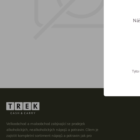
Náš
Tyto 
Velkoobchod a maloobchod zabývající se prodejek
alkoholických, nealkoholických nápojů a potravin. Cílem je
zajistit kompletní sortiment nápojů a potravin jak pro