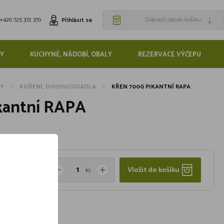
+420 725 372 370
Zobrazit obsah košíku
Přihlásit se
Y
KUCHYNĚ, NÁDOBÍ, OBALY
REZERVACE VÝČEPU
NY
KOŘENÍ, DOCHUCOVADLA
KŘEN 700G PIKANTNÍ RAPA
kantní RAPA
Vložit do košíku
ks