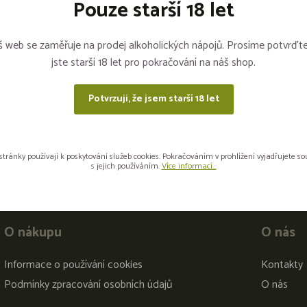
Pouze starší 18 let
Sdílejte na sítích
 web se zaměřuje na prodej alkoholických nápojů. Prosíme potvrďte
jste starší 18 let pro pokračování na náš shop.
Potvrzuji, že jsem starší 18 let
stránky používají k poskytování služeb cookies. Pokračováním v prohlížení vyjadřujete s
s jejich používáním.
Více informací...
O nákupu
O nás
Informace o používání cookies
Kontakty
Podmínky zpracování osobních údajů
O nás