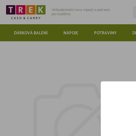
Velkoobchodní ceny nápojů a potravin
pro každého.
DÁRKOVÁ BALENÍ
NÁPOJE
POTRAVINY
D