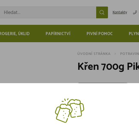
Kontakty
ROGERIE, ÚKLID
PAPÍRNICTVÍ
PIVNÍ POMOC
PLYN
ÚVODNÍ STRÁNKA
POTRAVI
Křen 700g Pi
Skladem více jak 5 kusů
69,-