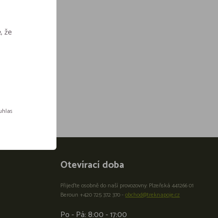
, že
ouhlas
Otevírací doba
Přijeďte osobně do naší provozovny: Plzeňská 441266 01
Beroun +420 725 372 370 -
obchod@treknapoje.cz
Po - Pá: 8:00 - 17:00