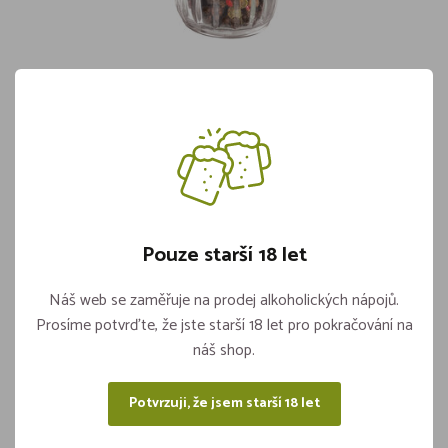
Pepř Barevný Celý MLÝNEK 40g
AVOKÁDO
Skladem 3 kusů
39,90
Pouze starší 18 let
Náš web se zaměřuje na prodej alkoholických nápojů.
Vložit do košíku
ks
Prosíme potvrďte, že jste starší 18 let pro pokračování na
náš shop.
Potvrzuji, že jsem starší 18 let
Sdílejte na sítích