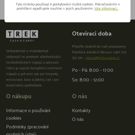
Tyto stránky používají k poskytování služeb cookies. Pokračováním v
prohlížení vyjadřujete souhlas s jejich používáním.
Více informací...
Otevírací doba
Přijeďte osobně do naší provozovny:
Velkoobchod a maloobchod
Plzeňská 441266 01 Beroun +420 725
zabývající se prodejek alkoholických,
372 370 -
obchod@treknapoje.cz
nealkoholických nápojů a potravin.
Cílem je zajistit kompletní sortiment
Po - Pá: 8:00 - 17:00
nápojů a potravin jak pro hospody,
So: 8:00 - 12:00
restaurace, bary a jídelny, tak i pro
konečného spotřebitele.
O nákupu
O nás
Informace o používání
Kontakty
cookies
O nás
Podmínky zpracování
osobních údajů