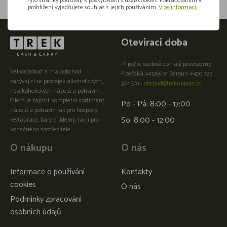
Tyto stránky používají k poskytování služeb cookies. Pokračováním v
prohlížení vyjadřujete souhlas s jejich používáním.
Více informací...
Otevírací doba
Přijeďte osobně do naší provozovny:
Velkoobchod a maloobchod
Plzeňská 441266 01 Beroun +420 725
zabývající se prodejek alkoholických,
372 370 -
obchod@treknapoje.cz
nealkoholických nápojů a potravin.
Cílem je zajistit kompletní sortiment
Po - Pá: 8:00 - 17:00
nápojů a potravin jak pro hospody,
So: 8:00 - 12:00
restaurace, bary a jídelny, tak i pro
konečného spotřebitele.
O nákupu
O nás
Informace o používání
Kontakty
cookies
O nás
Podmínky zpracování
osobních údajů