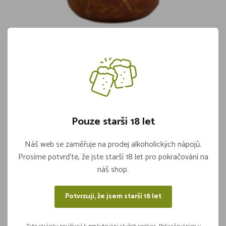
Lečo Zeleninové RAPA 3500g
Skladem 3 kusů
119,-
Pouze starší 18 let
Vložit do košíku
ks
Náš web se zaměřuje na prodej alkoholických nápojů.
Prosíme potvrďte, že jste starší 18 let pro pokračování na
náš shop.
Sdílejte na sítích
Potvrzuji, že jsem starší 18 let