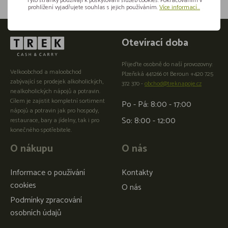
Tyto stránky používají k poskytování služeb cookies. Pokračováním v
prohlížení vyjadřujete souhlas s jejich používáním.
Více informací...
Otevírací doba
Přijeďte osobně do naší provozovny:
Velkoobchod a maloobchod
Plzeňská 441266 01 Beroun +420 725
zabývající se prodejek alkoholických,
372 370 -
obchod@treknapoje.cz
nealkoholických nápojů a potravin.
Cílem je zajistit kompletní sortiment
Po - Pá: 8:00 - 17:00
nápojů a potravin jak pro hospody,
So: 8:00 - 12:00
restaurace, bary a jídelny, tak i pro
konečného spotřebitele.
O nákupu
O nás
Informace o používání
Kontakty
cookies
O nás
Podmínky zpracování
osobních údajů