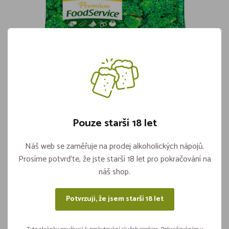
MRAŽ. Brokolice Růžičky 2,5kg
Skladem více jak 5 kusů
186,-
Pouze starší 18 let
Vložit do košíku
ks
Náš web se zaměřuje na prodej alkoholických nápojů.
Prosíme potvrďte, že jste starší 18 let pro pokračování na
náš shop.
Sdílejte na sítích
Potvrzuji, že jsem starší 18 let