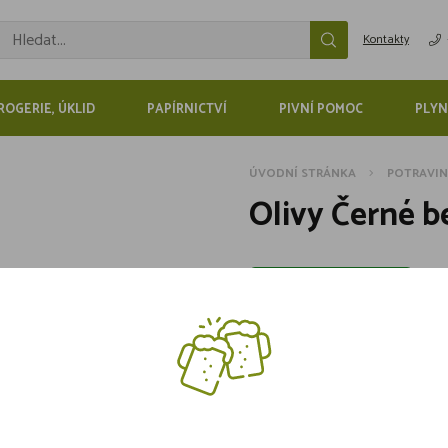
Kontakty
ROGERIE, ÚKLID
PAPÍRNICTVÍ
PIVNÍ POMOC
PLYN
ÚVODNÍ STRÁNKA
POTRAVI
Olivy Černé b
Skladem více jak 5 kusů
34,90