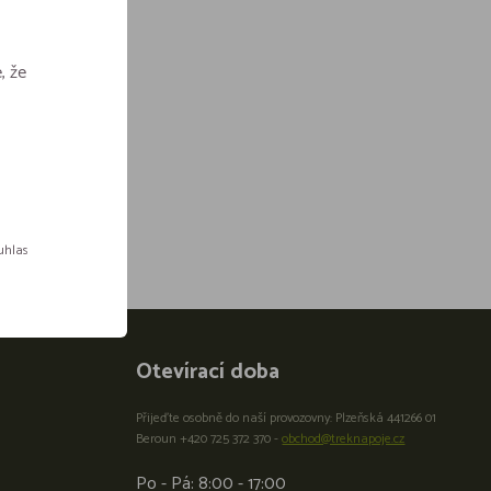
, že
ouhlas
Otevírací doba
Přijeďte osobně do naší provozovny: Plzeňská 441266 01
Beroun +420 725 372 370 -
obchod@treknapoje.cz
Po - Pá: 8:00 - 17:00