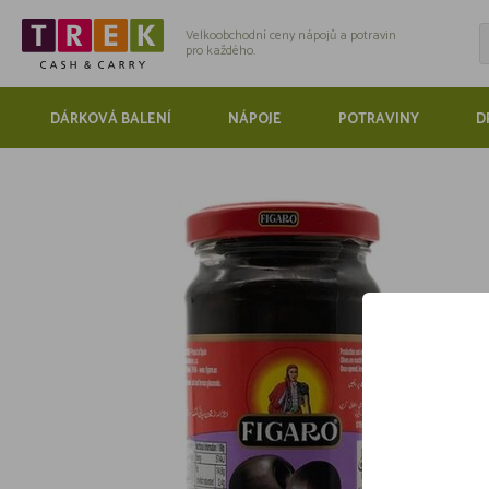
Velkoobchodní ceny nápojů a potravin
pro každého.
DÁRKOVÁ BALENÍ
NÁPOJE
POTRAVINY
D