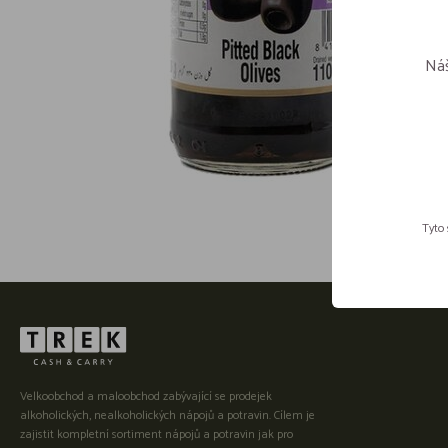
Náš
Tyto 
Velkoobchod a maloobchod zabývající se prodejek
alkoholických, nealkoholických nápojů a potravin. Cílem je
zajistit kompletní sortiment nápojů a potravin jak pro