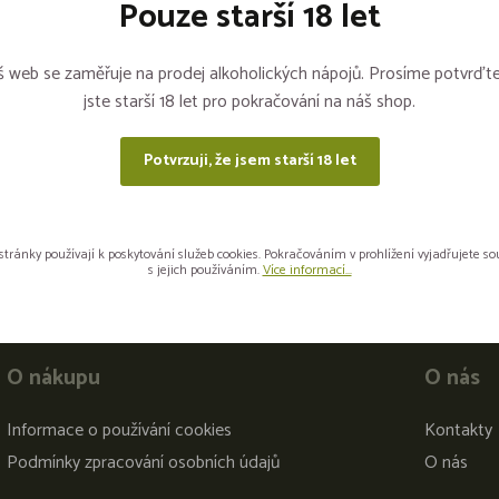
Pouze starší 18 let
Sdílejte na sítích
 web se zaměřuje na prodej alkoholických nápojů. Prosíme potvrďte
jste starší 18 let pro pokračování na náš shop.
Potvrzuji, že jsem starší 18 let
stránky používají k poskytování služeb cookies. Pokračováním v prohlížení vyjadřujete s
s jejich používáním.
Více informací...
O nákupu
O nás
Informace o používání cookies
Kontakty
Podmínky zpracování osobních údajů
O nás