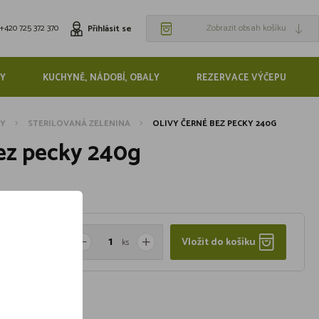
+420 725 372 370
Zobrazit obsah košíku
Přihlásit se
Y
KUCHYNĚ, NÁDOBÍ, OBALY
REZERVACE VÝČEPU
NY
STERILOVANÁ ZELENINA
OLIVY ČERNÉ BEZ PECKY 240G
ez pecky 240g
Vložit do košíku
ks