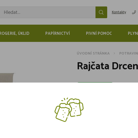
Kontakty
ROGERIE, ÚKLID
PAPÍRNICTVÍ
PIVNÍ POMOC
PLYN
ÚVODNÍ STRÁNKA
POTRAVI
Rajčata Drcen
Skladem 3 kusů
389,-