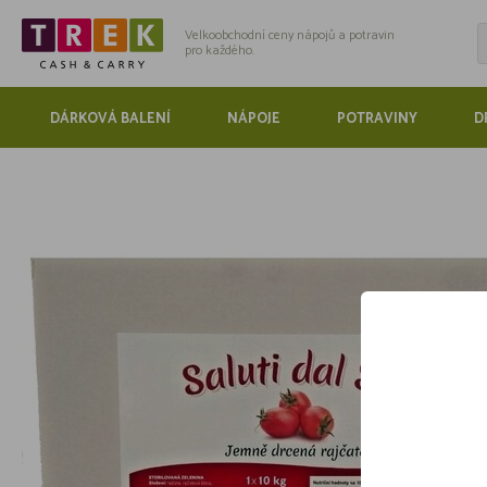
Velkoobchodní ceny nápojů a potravin
pro každého.
DÁRKOVÁ BALENÍ
NÁPOJE
POTRAVINY
D