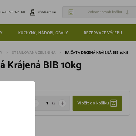
+420 725 372 370
Zobrazit obsah košíku
Přihlásit se
Y
KUCHYNĚ, NÁDOBÍ, OBALY
REZERVACE VÝČEPU
NY
STERILOVANÁ ZELENINA
RAJČATA DRCENÁ KRÁJENÁ BIB 10KG
á Krájená BIB 10kg
Vložit do košíku
ks