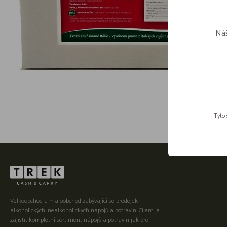
Náš
Tyto 
Velkoobchod a maloobchod zabývající se prodejek
alkoholických, nealkoholických nápojů a potravin. Cílem je
zajistit kompletní sortiment nápojů a potravin jak pro