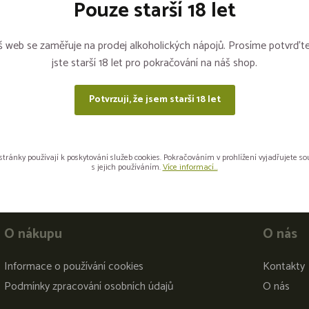
Pouze starší 18 let
Sdílejte na sítích
 web se zaměřuje na prodej alkoholických nápojů. Prosíme potvrďte
jste starší 18 let pro pokračování na náš shop.
Potvrzuji, že jsem starší 18 let
stránky používají k poskytování služeb cookies. Pokračováním v prohlížení vyjadřujete s
s jejich používáním.
Více informací...
O nákupu
O nás
Informace o používání cookies
Kontakty
Podmínky zpracování osobních údajů
O nás