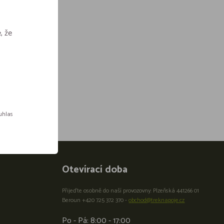
, že
ouhlas
Otevírací doba
Přijeďte osobně do naší provozovny: Plzeňská 441266 01
Beroun +420 725 372 370 -
obchod@treknapoje.cz
Po - Pá: 8:00 - 17:00