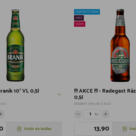
DOPORUČUJEME
AKCE
SLEVA
 Braník 10° VL 0,5l
!!! AKCE !!! - Radegast Rá
0,5l
kusů
Skladem více jak 5 kusů
ks
0
13,90
Vložit do košíku
Vlo