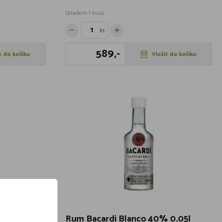
Skladem 1 kusů
ks
589,-
t do košíku
Vložit do košíku
 Cuba
Rum Bacardi Blanco 40% 0,05l