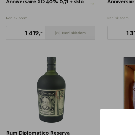
Anniversaire XO 40% 0,7l + sklo
Anniversai
Není skladem
Není skladem
1 419,-
1 3
Není skladem
Rum Diplomatico Reserva
Rum Barcel