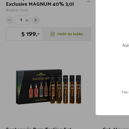
Exclusive MAGNUM 40% 3,0l
Skladem 1 kusů
Skladem více jak 
ks
ks
5 199,-
699
Vložit do košíku
Náš
Tyto 