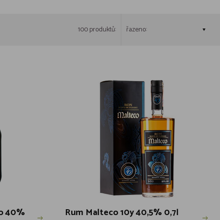
100 produktů:
řazeno:
io 40%
Rum Malteco 10y 40,5% 0,7l