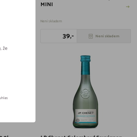
MINI
Není skladem
39,-
t do košíku
Není skladem
, že
ouhlas