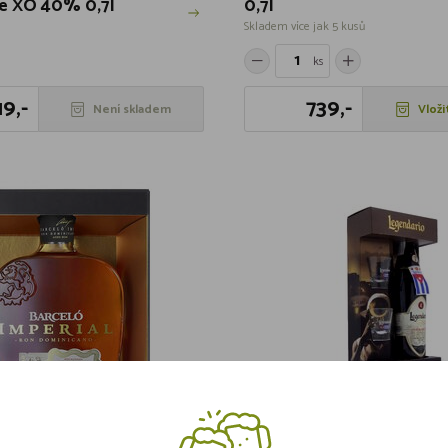
re XO 40% 0,7l
0,7l
Skladem více jak 5 kusů
ks
19,-
739,-
Není skladem
Vloži
o Imperial 38% 0,7l
Legendario 7yo Elixir de