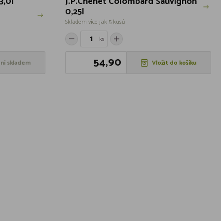
3,0l
J.P.Chenet Colombard Sauvignon
0,25l
Skladem více jak 5 kusů
ks
54,90
ní skladem
Vložit do košíku