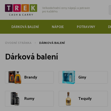
Velkoobchodní ceny nápojů a potravin
pro každého.
DÁRKOVÁ BALENÍ
NÁPOJE
POTRAVINY
D
ÚVODNÍ STRÁNKA
DÁRKOVÁ BALENÍ
Dárková balení
Brandy
Giny
Rumy
Tequily