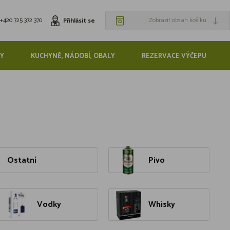
+420 725 372 370
Zobrazit obsah košíku
Přihlásit se
Y
KUCHYNĚ, NÁDOBÍ, OBALY
REZERVACE VÝČEPU
Ostatní
Pivo
Vodky
Whisky