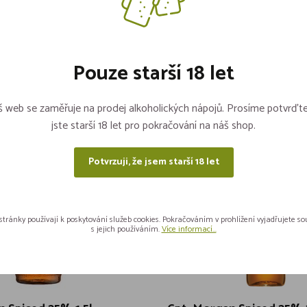
34% 0,7l GB sklo
5 kusů
Skladem více jak 5 kusů
ks
Pouze starší 18 let
,-
589,-
Vložit do košíku
Vloži
 web se zaměřuje na prodej alkoholických nápojů. Prosíme potvrďte
jste starší 18 let pro pokračování na náš shop.
Potvrzuji, že jsem starší 18 let
stránky používají k poskytování služeb cookies. Pokračováním v prohlížení vyjadřujete s
s jejich používáním.
Více informací...