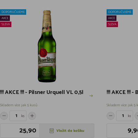
DOPORUČUJEME
DOPORUČUJEME
AKCE
AKCE
SLEVA
SLEVA
!!! AKCE !!! - Pilsner Urquell VL 0,5l
!!! AKCE !!! -
Skladem více jak 5 kusů
Skladem více jak 5 
ks
ks
25,90
9,9
Vložit do košíku