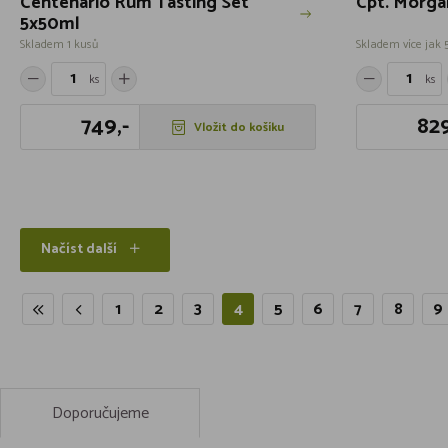
Centenario Rum Tasting Set
Cpt. Morga
5x50ml
Skladem 1 kusů
Skladem více jak 
ks
ks
749,-
829
Vložit do košíku
Načíst další
1
2
3
4
5
6
7
8
9
Doporučujeme