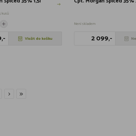
n Spiced 35% 1,5l
Cpt. Morgan Spiced 35% 
5 kusů
Není skladem
,-
2 099,-
Vložit do košíku
Ne