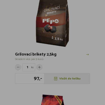
Grilovací brikety 2,5kg
Skladem více jak 5 kusů
ks
97,-
Vložit do košíku