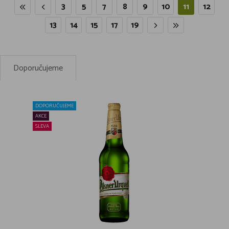
3
5
7
8
9
10
11
12
13
14
15
17
19
Doporučujeme
DOPORUČUJEME
AKCE
SLEVA