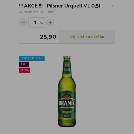
!!! AKCE !!! - Pilsner Urquell VL 0,5l
Skladem více jak 5 kusů
ks
25,90
Vložit do košíku
DOPORUČUJEME
AKCE
SLEVA