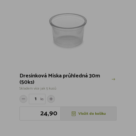
Dresinková Miska průhledná 30m
(50ks)
Skladem více jak 5 kusů
ks
24,90
Vložit do košíku