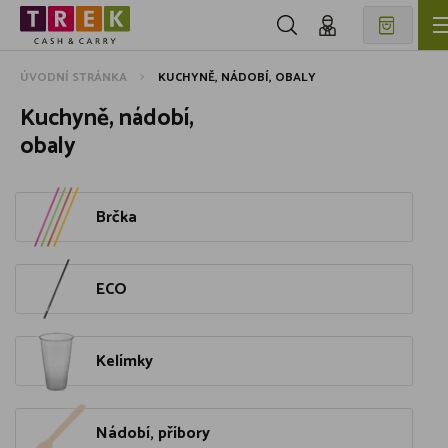
ÚVODNÍ STRÁNKA
KUCHYNĚ, NÁDOBÍ, OBALY
Kuchyně, nádobí,
obaly
Brčka
ECO
Kelímky
Nádobí, příbory