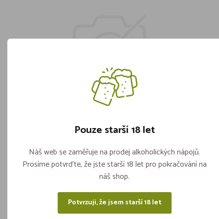
Sáček na psí exkrementy 22x30cm
Pouze starší 18 let
20ks/role (3role v bal)
Skladem více jak 5 kusů
Náš web se zaměřuje na prodej alkoholických nápojů.
ks
Prosíme potvrďte, že jste starší 18 let pro pokračování na
náš shop.
25,90
Vložit do košíku
Potvrzuji, že jsem starší 18 let