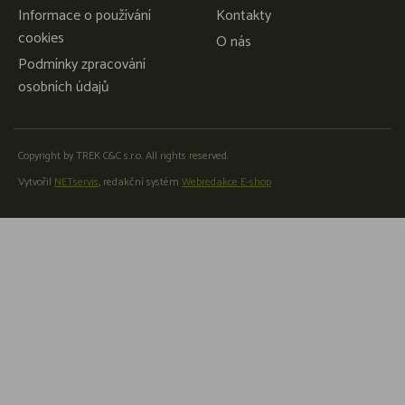
Informace o používání
Kontakty
cookies
O nás
Podmínky zpracování
osobních údajů
Copyright by TREK C&C s.r.o. All rights reserved.
Vytvořil
NETservis
, redakční systém
Webredakce E-shop