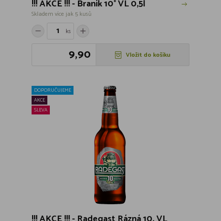
!!! AKCE !!! - Braník 10° VL 0,5l
Skladem více jak 5 kusů
ks
9,90
Vložit do košíku
DOPORUČUJEME
AKCE
SLEVA
!!! AKCE !!! - Radegast Rázná 10, VL