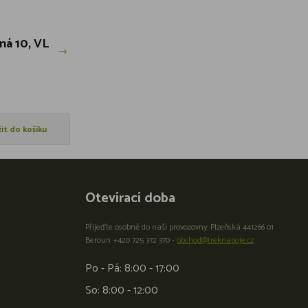
zná 10, VL
žit do košíku
Otevírací doba
Přijeďte osobně do naší provozovny: Plzeňská 441266 01
Beroun +420 725 372 370 -
obchod@treknapoje.cz
Po - Pá: 8:00 - 17:00
So: 8:00 - 12:00