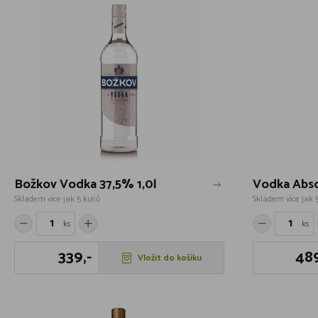
Božkov Vodka 37,5% 1,0l
Vodka Abso
Skladem více jak 5 kusů
Skladem více jak 
ks
ks
339,-
489
Vložit do košíku