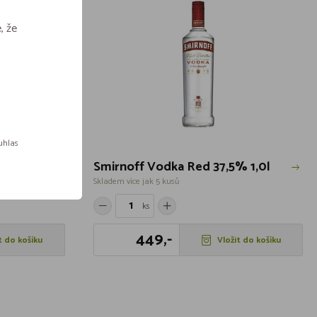
, že
ouhlas
Smirnoff Vodka Red 37,5% 1,0l
Skladem více jak 5 kusů
ks
449,-
t do košíku
Vložit do košíku