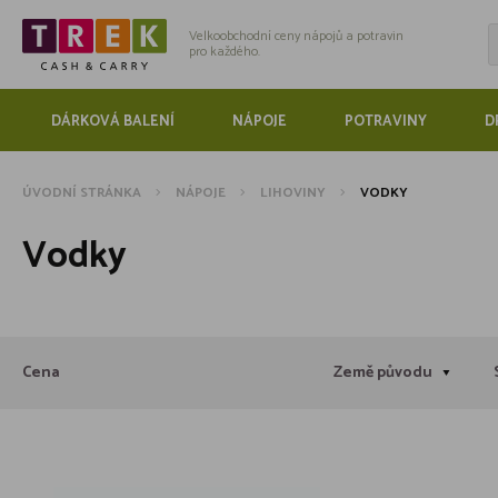
Velkoobchodní ceny nápojů a potravin
pro každého.
DÁRKOVÁ BALENÍ
NÁPOJE
POTRAVINY
D
ÚVODNÍ STRÁNKA
NÁPOJE
LIHOVINY
VODKY
Vodky
Cena
Země původu