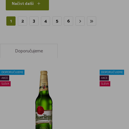
Načíst další
1
2
3
4
5
6
Doporučujeme
DOPORUČUJEME
DOPORUČUJEME
AKCE
AKCE
SLEVA
SLEVA