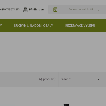
+420 725 372 370
Zobrazit obsah košíku
Přihlásit se
Y
KUCHYNĚ, NÁDOBÍ, OBALY
REZERVACE VÝČEPU
69 produktů:
řazeno: