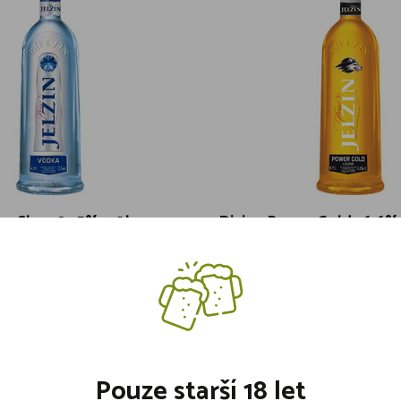
a Clear 37,5% 1,0l
Divine Power Gold 16,6% 
5 kusů
Skladem 2 kusů
ks
,-
279,-
Vložit do košíku
Vloži
Pouze starší 18 let