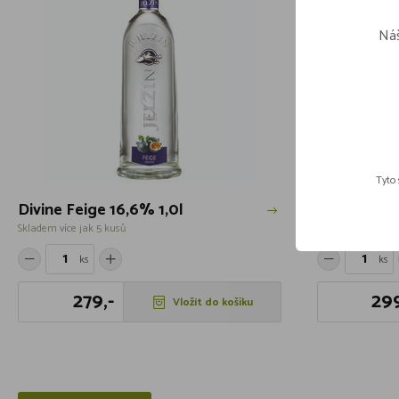
Náš
Tyto 
Divine Feige 16,6% 1,0l
Finlandia G
Skladem více jak 5 kusů
Skladem 1 kusů
ks
ks
279,-
299
Vložit do košíku