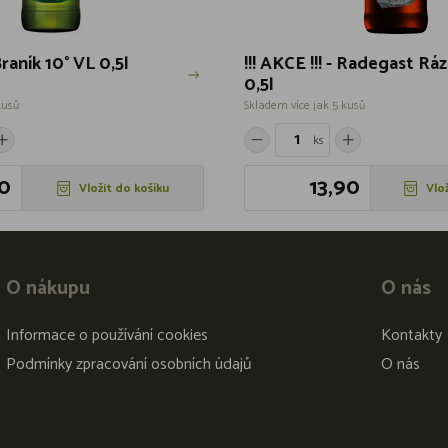
 Braník 10° VL 0,5l
!!! AKCE !!! - Radegast Rá
0,5l
kusů
Skladem více jak 5 kusů
ks
0
13,90
Vložit do košíku
Vlo
O nákupu
O nás
Informace o používání cookies
Kontakty
Podmínky zpracování osobních údajů
O nás