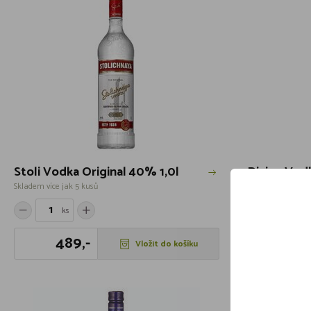
Stoli Vodka Original 40% 1,0l
Divine Vodk
Skladem více jak 5 kusů
Skladem více jak 
ks
ks
489,-
389
Vložit do košíku