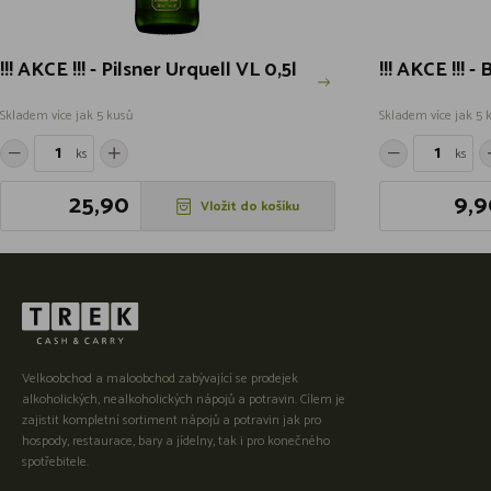
!!! AKCE !!! - Pilsner Urquell VL 0,5l
!!! AKCE !!! -
Skladem více jak 5 kusů
Skladem více jak 5 
ks
ks
25,90
9,9
Vložit do košíku
Velkoobchod a maloobchod zabývající se prodejek
alkoholických, nealkoholických nápojů a potravin. Cílem je
zajistit kompletní sortiment nápojů a potravin jak pro
hospody, restaurace, bary a jídelny, tak i pro konečného
spotřebitele.