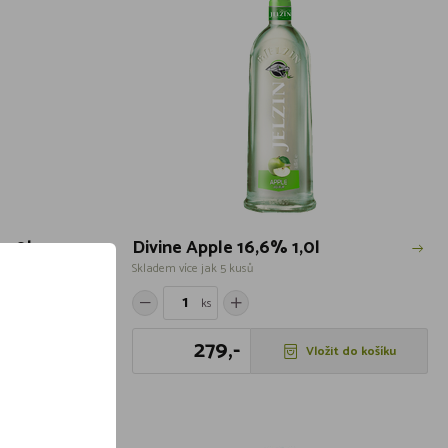
1,0l
Divine Apple 16,6% 1,0l
Skladem více jak 5 kusů
ks
279,-
t do košíku
Vložit do košíku