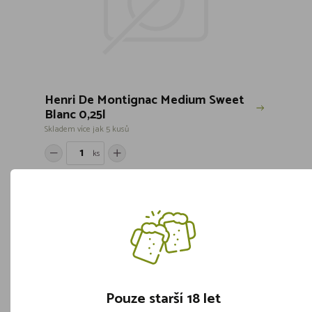
Henri De Montignac Medium Sweet
Blanc 0,25l
Skladem více jak 5 kusů
ks
49,-
Vložit do košíku
Pouze starší 18 let