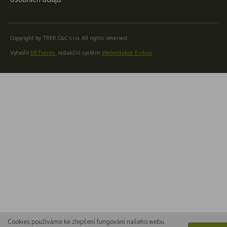
Copyright by TREK C&C s.r.o. All rights reserved.
Vytvořil
NETservis
, redakční systém
Webredakce E-shop
Cookies používáme ke zlepšení fungování našeho webu.