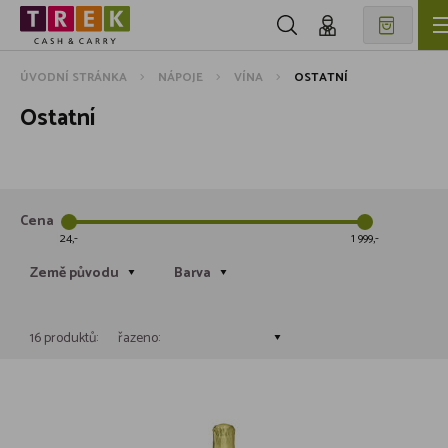
ÚVODNÍ STRÁNKA
NÁPOJE
VÍNA
OSTATNÍ
Ostatní
Cena
24
1 999
Země původu
Barva
16 produktů:
řazeno: