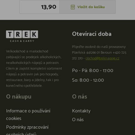
13,90
Vložit do košíku
Otevírací doba
Přijeďte osobně do naší provozovny:
Velkoobchod a maloobchod
Plzeňská 441266 01 Beroun +420 725
zabývající se prodejek alkoholických,
372 370 -
obchod@treknapoje.cz
nealkoholických nápojů a potravin.
Cílem je zajistit kompletní sortiment
Po - Pá: 8:00 - 17:00
nápojů a potravin jak pro hospody,
So: 8:00 - 12:00
restaurace, bary a jídelny, tak i pro
konečného spotřebitele.
O nákupu
O nás
Informace o používání
Kontakty
cookies
O nás
Podmínky zpracování
osobních údajů