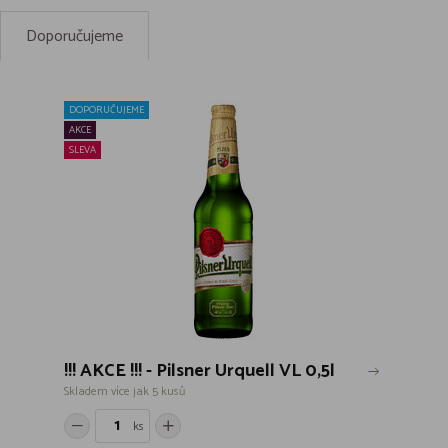
Doporučujeme
DOPORUČUJEME
AKCE
SLEVA
!!! AKCE !!! - Pilsner Urquell VL 0,5l
Skladem více jak 5 kusů
ks