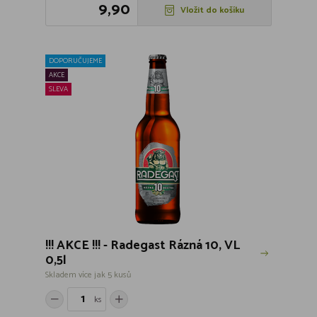
9,90
Vložit do košíku
DOPORUČUJEME
AKCE
SLEVA
!!! AKCE !!! - Radegast Rázná 10, VL
0,5l
Skladem více jak 5 kusů
ks