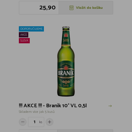
25,90
Vložit do košíku
DOPORUČUJEME
AKCE
SLEVA
!!! AKCE !!! - Braník 10° VL 0,5l
Skladem více jak 5 kusů
ks