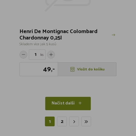
Henri De Montignac Colombard
Chardonnay 0,25l
Skladem více jak 5 kusů
ks
49,-
Vložit do košíku
Načíst další
1
2