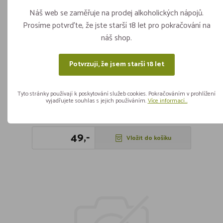
Náš web se zaměřuje na prodej alkoholických nápojů.
Prosíme potvrďte, že jste starší 18 let pro pokračování na
náš shop.
Potvrzuji, že jsem starší 18 let
Henri De Montignac Medium Sweet
Rouge 0,25l
Tyto stránky používají k poskytování služeb cookies. Pokračováním v prohlížení
Skladem více jak 5 kusů
vyjadřujete souhlas s jejich používáním.
Více informací...
ks
49,-
Vložit do košíku