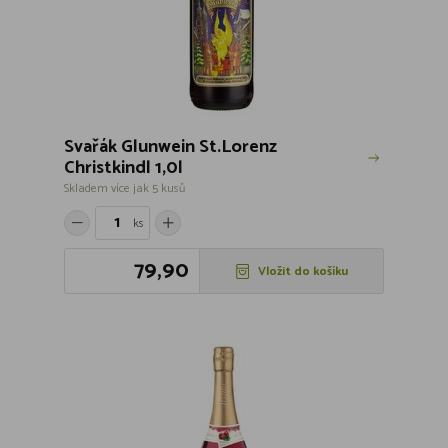
Svařák Glunwein St.Lorenz
Christkindl 1,0l
Skladem více jak 5 kusů
ks
79,90
Vložit do košíku