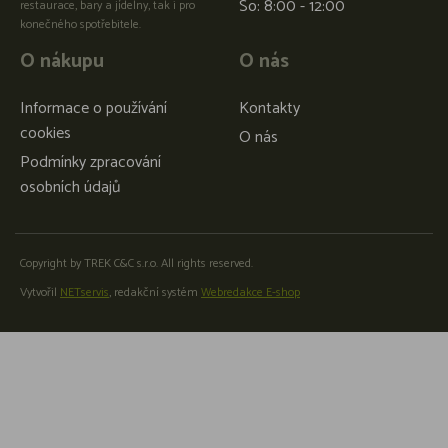
So: 8:00 - 12:00
restaurace, bary a jídelny, tak i pro
konečného spotřebitele.
O nákupu
O nás
Informace o používání
Kontakty
cookies
O nás
Podmínky zpracování
osobních údajů
Copyright by TREK C&C s.r.o. All rights reserved.
Vytvořil
NETservis
, redakční systém
Webredakce E-shop