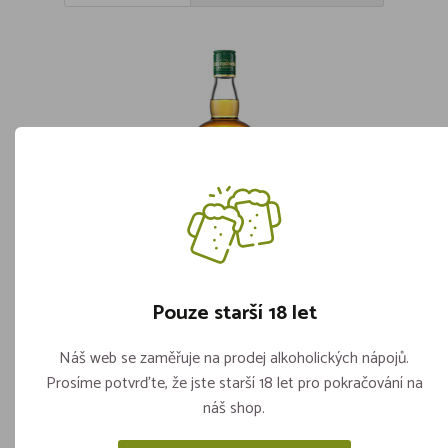
Pouze starší 18 let
Stará Žitná Myslivecká Reserve 40%
0,7l
Náš web se zaměřuje na prodej alkoholických nápojů.
Skladem více jak 5 kusů
Prosíme potvrďte, že jste starší 18 let pro pokračování na
ks
náš shop.
339,-
Vložit do košíku