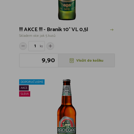
!!! AKCE !!! - Braník 10° VL 0,5l
Skladem více jak 5 kusů
ks
9,90
Vložit do košíku
DOPORUČUJEME
AKCE
SLEVA