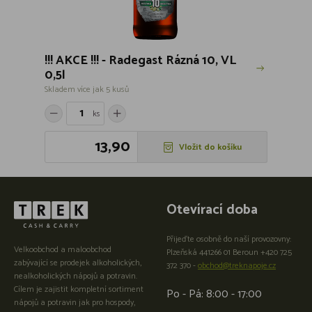
!!! AKCE !!! - Radegast Rázná 10, VL
0,5l
Skladem více jak 5 kusů
ks
13,90
Vložit do košíku
Otevírací doba
Přijeďte osobně do naší provozovny:
Velkoobchod a maloobchod
Plzeňská 441266 01 Beroun +420 725
zabývající se prodejek alkoholických,
372 370 -
obchod@treknapoje.cz
nealkoholických nápojů a potravin.
Cílem je zajistit kompletní sortiment
Po - Pá: 8:00 - 17:00
nápojů a potravin jak pro hospody,