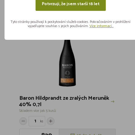
Potvrzuji, že jsem starší 18 let
DOPORUČUJEME
Tyto stránky používají k poskytování služeb cookies. Pokračováním v prohlížení
vyjadřujete souhlas s jejich používáním.
Více informací...
Baron Hildprandt ze zralých Meruněk
40% 0,7l
Skladem více jak 5 kusů
ks