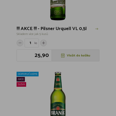
!!! AKCE !!! - Pilsner Urquell VL 0,5l
Skladem více jak 5 kusů
ks
25,90
Vložit do košíku
DOPORUČUJEME
AKCE
SLEVA