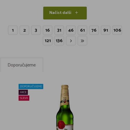
Načíst další
1
2
3
16
31
46
61
76
91
106
121
136
Doporučujeme
DOPORUČUJEME
AKCE
SLEVA