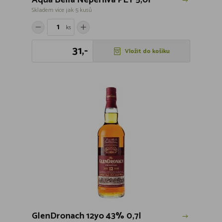
Aqua Bella Neperlivá PET 5,0l
Skladem více jak 5 kusů
ks
31,-
Vložit do košíku
GlenDronach 12yo 43% 0,7l