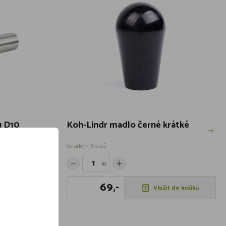
u D10
Koh-Lindr madlo černé krátké
Skladem 3 kusů
ks
69,-
 do košíku
Vložit do košíku