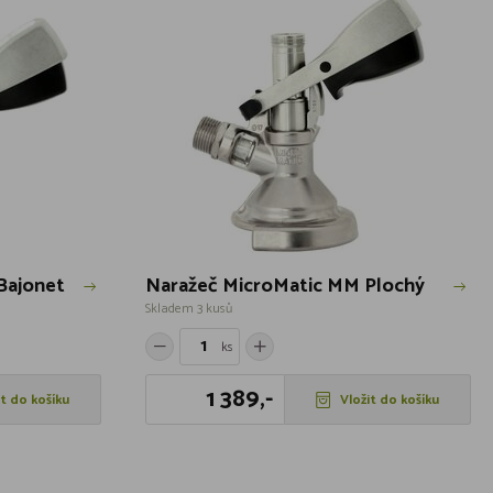
Bajonet
Naražeč MicroMatic MM Plochý
Skladem 3 kusů
ks
1 389,-
it do košíku
Vložit do košíku