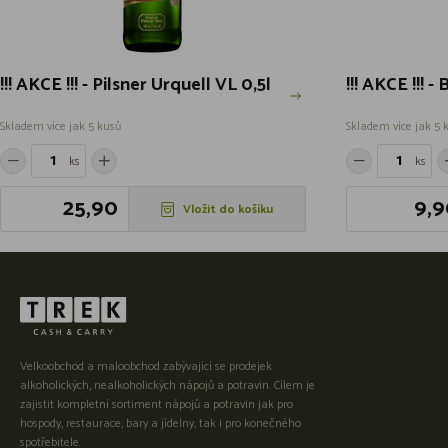
!!! AKCE !!! - Pilsner Urquell VL 0,5l
!!! AKCE !!! -
Skladem více jak 5 kusů
Skladem více jak 5 
ks
ks
25,90
9,9
Vložit do košíku
Velkoobchod a maloobchod zabývající se prodejek
alkoholických, nealkoholických nápojů a potravin. Cílem je
zajistit kompletní sortiment nápojů a potravin jak pro
hospody, restaurace, bary a jídelny, tak i pro konečného
spotřebitele.