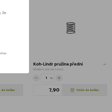
, že
ouhlas
Koh-Lindr pružina přední
Skladem více jak 5 kusů
ks
7,90
t do košíku
Vložit do košíku