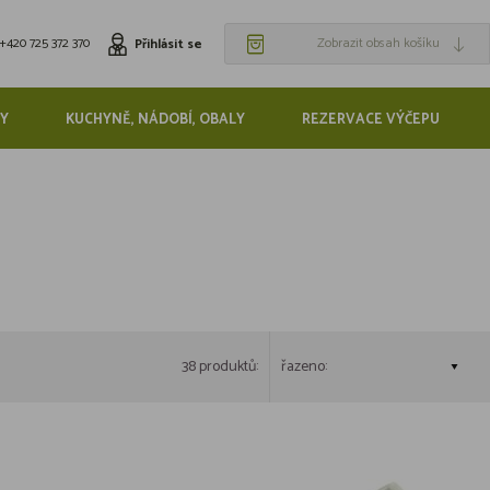
+420 725 372 370
Zobrazit obsah košíku
Přihlásit se
Y
KUCHYNĚ, NÁDOBÍ, OBALY
REZERVACE VÝČEPU
38 produktů:
řazeno: