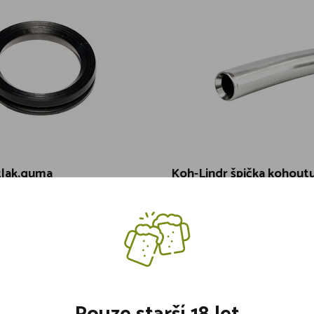
tlak.guma
Koh-Lindr špička kohout
mbi
nerez
Skladem 1 kusů
ks
,-
91,-
Není skladem
Vložit