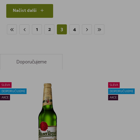
Načíst další
1
2
3
4
Doporučujeme
SLEVA
SLEVA
DOPORUČUJEME
DOPORUČUJEME
AKCE
AKCE