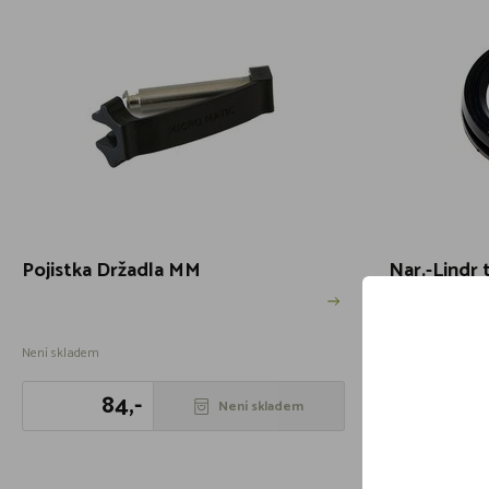
Pojistka Držadla MM
Nar.-Lindr 
plochý+ko
Není skladem
Není skladem
84,-
49
Není skladem