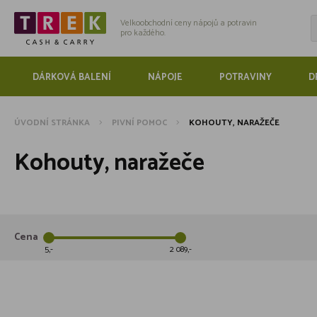
Velkoobchodní ceny nápojů a potravin
pro každého.
DÁRKOVÁ BALENÍ
NÁPOJE
POTRAVINY
D
ÚVODNÍ STRÁNKA
PIVNÍ POMOC
KOHOUTY, NARAŽEČE
Kohouty, naražeče
Cena
5
2 089