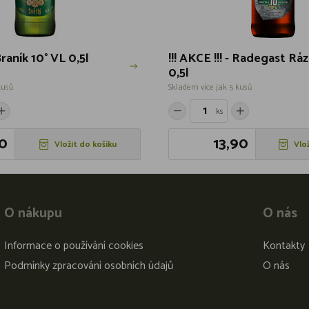
 Braník 10° VL 0,5l
!!! AKCE !!! - Radegast Rá
0,5l
kusů
Skladem více jak 5 kusů
ks
0
13,90
Vložit do košíku
Vlo
O nákupu
O nás
Informace o používání cookies
Kontakty
Podmínky zpracování osobních údajů
O nás