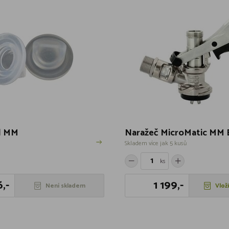
il MM
Naražeč MicroMatic MM 
Skladem více jak 5 kusů
ks
,-
1 199,-
Není skladem
Vlož