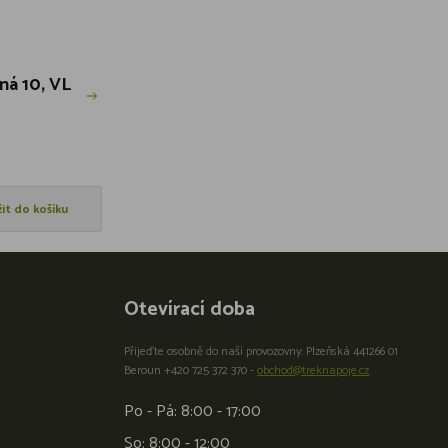
zná 10, VL
žit do košíku
Otevírací doba
Přijeďte osobně do naší provozovny: Plzeňská 441266 01
Beroun +420 725 372 370 -
obchod@treknapoje.cz
Po - Pá: 8:00 - 17:00
So: 8:00 - 12:00