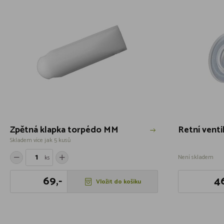
Zpětná klapka torpédo MM
Retní vent
Skladem více jak 5 kusů
Není skladem
ks
69,-
46
Vložit do košíku