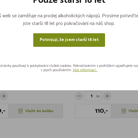
Pouze starší 18 let
 web se zaměřuje na prodej alkoholických nápojů. Prosíme potvrďte
jste starší 18 let pro pokračování na náš shop.
Potvrzuji, že jsem starší 18 let
stránky používají k poskytování služeb cookies. Pokračováním v prohlížení vyjadřujete s
s jejich používáním.
Více informací...
ní nar.MM Plochý
Koh-sada těsnění - Lindr
Skladem 3 kusů
ks
,-
110,-
Vložit do košíku
Vloži