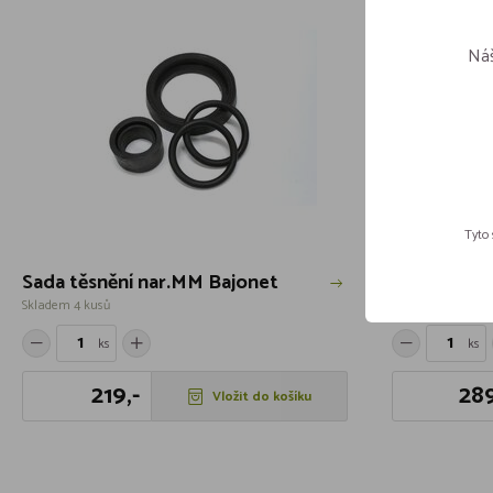
Náš
Tyto 
Sada těsnění nar.MM Bajonet
Sada těsně
Skladem 4 kusů
Skladem 4 kusů
ks
ks
219,-
289
Vložit do košíku